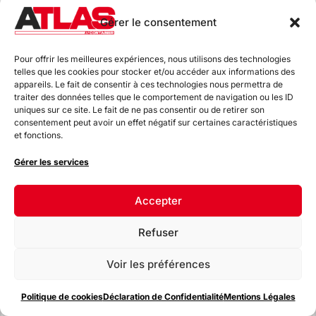
Gérer le consentement
CONTAINER MARITIME
40 PIEDS RAL 3031
Pour offrir les meilleures expériences, nous utilisons des technologies
telles que les cookies pour stocker et/ou accéder aux informations des
Surface : 29,7 m²
appareils. Le fait de consentir à ces technologies nous permettra de
traiter des données telles que le comportement de navigation ou les ID
Capacité : 67,7 m³
uniques sur ce site. Le fait de ne pas consentir ou de retirer son
consentement peut avoir un effet négatif sur certaines caractéristiques
Longueur : 12,19 m
et fonctions.
Poids : 3900 Kg
Gérer les services
Certification : ISO 1161 & 9001
Accepter
EN SAVOIR PLUS
Refuser
Voir les préférences
Politique de cookies
Déclaration de Confidentialité
Mentions Légales