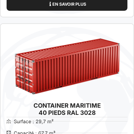
EN SAVOIR PLUS
CONTAINER MARITIME
40 PIEDS RAL 3028
Surface : 29,7 m²
Capacité : 67,7 m³